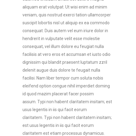
aliquam erat volutpat. Ut wisi enim ad minim
veniam, quis nostrud exerci tation ullamcorper
suscipit lobortis nisl ut aliquip ex ea commodo
consequat. Duis autem vel eum iriure dolor in
hendrerit in vulputate velit esse molestie
consequat, vel illum dolore eu feugiat nulla
facilisis at vero eros et accumsan et iusto odio
dignissim qui blandit praesent luptatum zzril
delenit augue duis dolore te feugait nulla
facilisi. Nam liber tempor cum soluta nobis
eleifend option congue nihil imperdiet doming
id quod mazim placerat facer possim
assum. Typi non habent claritatem insitam; est
usus legentis in iis qui facit eorum
claritatem. Typi non habent claritatem insitam;
est usus legentis in iis qui facit eorum
claritatem est etiam processus dynamicus.