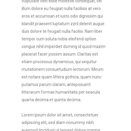
vulputate velit esse molestie consequat, vel
illum dolore eu feugiat nulla facilisis at vero
eros et accumsan et iusto odio dignissim qui
blandit praesent luptatum zzril delenit augue
duis dolore te feugait nulla facilisi. Nam liber
tempor cum soluta nobis eleifend option
congue nihil imperdiet doming id quod mazim
placerat facer possim assum. Claritas est
etiam processus dynamicus, qui sequitur
mutationem consuetudium lectorum. Mirum
est notare quam littera gothica, quam nunc
putamus parum claram, anteposuerit
litterarum formas humanitatis per seacula
quarta decima et quinta decima.
Lorem ipsum dolor sit amet, consectetuer
adipiscing elit, sed diam nonummy nibh
euismod tincidunt ut laoreet dolore magna