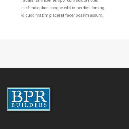
facilisi. Nam liber tempor cum soluta nobis
eleifend option congue nihil imperdiet doming
id quod mazim placerat facer possim assum.