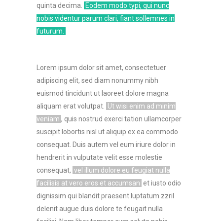
quinta decima.
Eodem modo typi, qui nunc
nobis videntur parum clari, fiant sollemnes in
futurum.
Lorem ipsum dolor sit amet, consectetuer
adipiscing elit, sed diam nonummy nibh
euismod tincidunt ut laoreet dolore magna
aliquam erat volutpat.
Ut wisi enim ad minim
veniam
, quis nostrud exerci tation ullamcorper
suscipit lobortis nisl ut aliquip ex ea commodo
consequat. Duis autem vel eum iriure dolor in
hendrerit in vulputate velit esse molestie
consequat,
vel illum dolore eu feugiat nulla
facilisis at vero eros et accumsan
et iusto odio
dignissim qui blandit praesent luptatum zzril
delenit augue duis dolore te feugait nulla