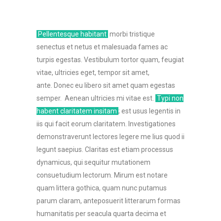
Pellentesque habitant
morbi tristique
senectus et netus et malesuada fames ac
turpis egestas. Vestibulum tortor quam, feugiat
vitae, ultricies eget, tempor sit amet,
ante. Donec eu libero sit amet quam egestas
semper. Aenean ultricies mi vitae est.
Typi non
habent claritatem insitam
; est usus legentis in
iis qui facit eorum claritatem. Investigationes
demonstraverunt lectores legere me lius quod ii
legunt saepius. Claritas est etiam processus
dynamicus, qui sequitur mutationem
consuetudium lectorum. Mirum est notare
quam littera gothica, quam nunc putamus
parum claram, anteposuerit litterarum formas
humanitatis per seacula quarta decima et