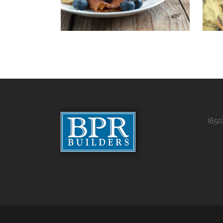
V
(650