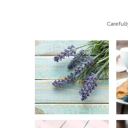
Carefull
OUR
Typi n
est us
clarit
demon
lius q
V
OUR