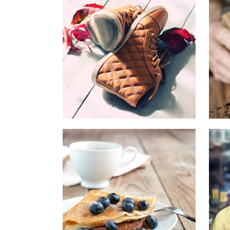
Typi n
est us
clarit
demon
lius q
V
OUR
Typi n
est us
clarit
demon
lius q