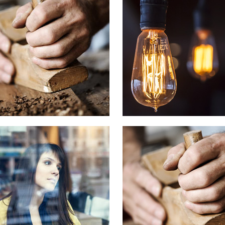
on habent claritatem insitam;
Typi non habent claritatem insi
us legentis in iis qui facit eorum
est usus legentis in iis qui faci
atem. Investigationes
claritatem. Investigationes
straverunt lectores legere me
demonstraverunt lectores lege
uod ii legunt saepius quam.
lius quod ii legunt saepius qua
IEW MORE
VIEW MORE
 COMPANY STATUS
OUR SERVICES
on habent claritatem insitam;
Typi non habent claritatem insi
us legentis in iis qui facit eorum
est usus legentis in iis qui faci
atem. Investigationes
claritatem. Investigationes
straverunt lectores legere me
demonstraverunt lectores lege
uod ii legunt saepius quam.
lius quod ii legunt saepius qua