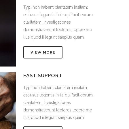
tam;
Typi non habent claritatem insitam;
t eorum
est usus legentis in iis qui facit eorum
claritatem. Investigationes
re me
demonstraverunt lectores legere me
m.
lius quod ii legunt saepius quam.
VIEW MORE
FAST SUPPORT
tam;
Typi non habent claritatem insitam;
t eorum
est usus legentis in iis qui facit eorum
claritatem. Investigationes
re me
demonstraverunt lectores legere me
m.
lius quod ii legunt saepius quam.