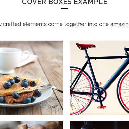
COVER BOXES EXAMPLE
y crafted elements come together into one amazin
 COMPANY STATUS
OUR SERVICES
on habent claritatem insitam;
Typi non habent claritatem insi
us legentis in iis qui facit eorum
est usus legentis in iis qui faci
atem. Investigationes
claritatem. Investigationes
straverunt lectores legere me
demonstraverunt lectores lege
uod ii legunt saepius quam.
lius quod ii legunt saepius qua
IEW MORE
VIEW MORE
 COMPANY STATUS
OUR SERVICES