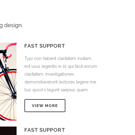
g design.
FAST SUPPORT
tam;
Typi non habent claritatem insitam;
t eorum
est usus legentis in iis qui facit eorum
claritatem. Investigationes
re me
demonstraverunt lectores legere me
m.
lius quod ii legunt saepius quam.
VIEW MORE
FAST SUPPORT