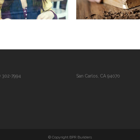
IEW MORE
VIEW MORE
) 302-7994
San Carlos, CA 94070
© Copyright BPR Builders